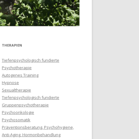
THERAPIEN
Tiefenpsychologisch fundierte
Psychotherapie
Autogenes Training
Hypnose
Sexualtherapie
Tiefenpsychologisch fundierte
Gruppenpsychotherapie
Psychoonkologie
Psychosomatik
Präventionsberatung, Psychohygiene,
Anti-Aging, Hormonbehandlung