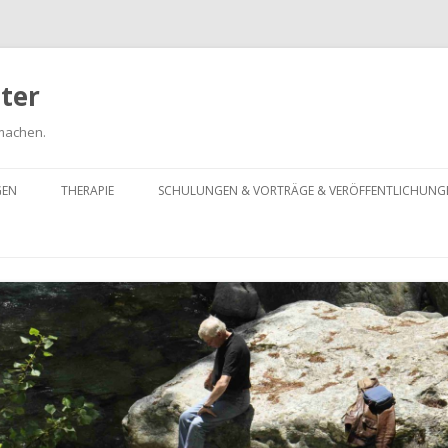
ter
 machen.
Springe
zum
GEN
THERAPIE
SCHULUNGEN & VORTRÄGE & VERÖFFENTLICHUNG
Inhalt
HYPNOSE
KOLLEGENFORTBILDUNG
PRÄVENTIONSBERATUNG,
LAIENSCHULUNGEN, VORTRÄGE
PSYCHOHYGIENE, ANTI-AGING,
IN SCHULEN, KIGÄRTEN ETC.
HORMONBEHANDLUNG
MEDIATION
COACHING
AUTOGENES TRAINING